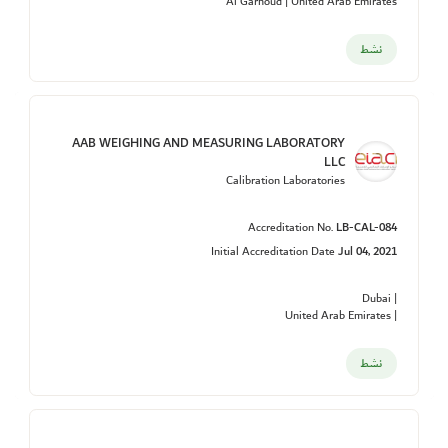
Al Garhoud | United Arab Emirates
نشط
AAB WEIGHING AND MEASURING LABORATORY
LLC
Calibration Laboratories
Accreditation No.
LB-CAL-084
Initial Accreditation Date
Jul 04, 2021
| Dubai
| United Arab Emirates
نشط