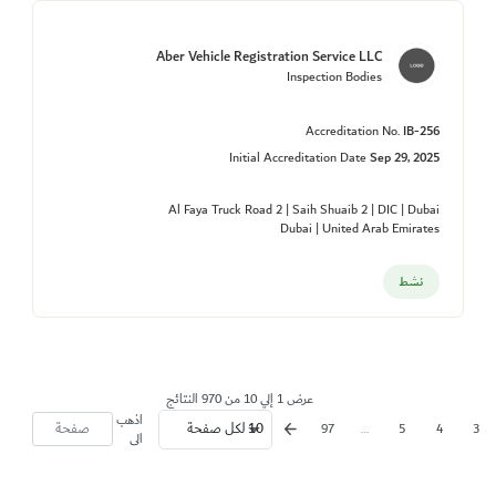
Aber Vehicle Registration Service LLC
Inspection Bodies
Accreditation No.
IB-256
Initial Accreditation Date
Sep 29, 2025
Al Faya Truck Road 2 | Saih Shuaib 2 | DIC | Dubai
Dubai | United Arab Emirates
نشط
عرض 1 إلي 10 من 970 النتائج
اذهب
97
…
5
4
3
الى