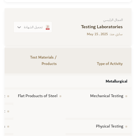
المجال الرئيسي
Testing Laboratories
تحميل الشهادة
May 15 , 2025
ساري منذ:
Test Materials /
ame
Products
Type of Activity
Metallurgical
eet
Flat Prodsucts of Steel
Mechanical Testing
eet
ngs
Physical Testing