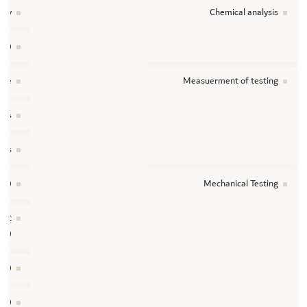
try
Chemical analysis
ES)
ice
Measuerment of testing
tes
oss
KN)
Mechanical Testing
ent
KN)
5T)
30)