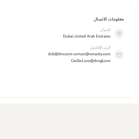
معلومات الاتصال
العنوان
Dubai, United Arab Emirates
البريد الإلكتروني
dub@dnv.com; contact@veracity.com;
Cecilie.Lone@dnvgl.com