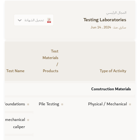
المجال الرئيسي
Testing Laboratories
تحميل الشهادة
Jun 14 , 2024
ساري منذ:
Test
Materials
/
Test Name
Products
Type of Activity
Construction Materials
ep foundations
Pile Testing
Physical / Mechanical
g : mechanical
caliper