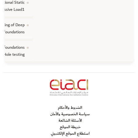
ctional Static
ressive Load1
esting of Deep
foundations
ep foundations
s Hole testing
الشروط والأحكام
سياسة الخصوصية والأمان
الأسئلة الشائعة
خريطة الموقع
استطلاع الموقع الإلكتروني